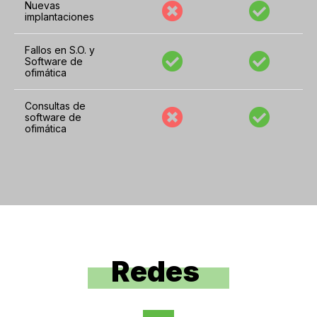
Nuevas
implantaciones
Fallos en S.O. y
Software de
ofimática
Consultas de
software de
ofimática
Redes