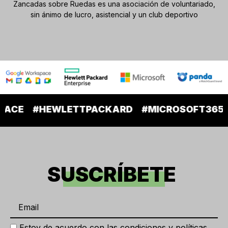
Zancadas sobre Ruedas es una asociación de voluntariado,
sin ánimo de lucro, asistencial y un club deportivo
LETTPACKARD
#MICROSOFT365
#PANDA
#
SUSCRÍBETE
Estoy de acuerdo con las condiciones y políticas